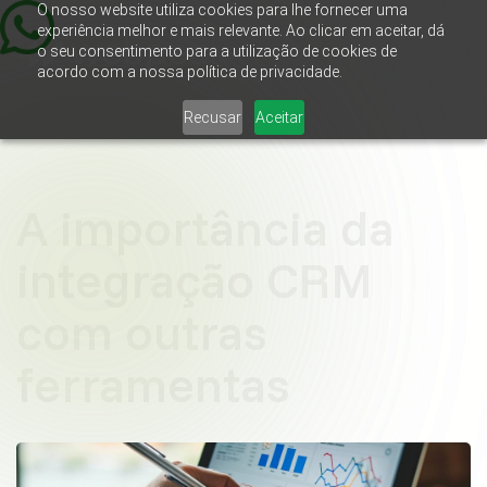
O nosso website utiliza cookies para lhe fornecer uma
experiência melhor e mais relevante. Ao clicar em aceitar, dá
o seu consentimento para a utilização de cookies de
acordo com a nossa política de privacidade.
Recusar
Aceitar
A importância da
integração CRM
com outras
ferramentas