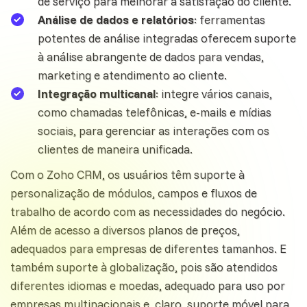
de serviço para melhorar a
satisfação do cliente
.
Análise de dados e relatórios
: ferramentas
potentes de análise integradas oferecem suporte
à análise abrangente de dados para vendas,
marketing e
atendimento ao cliente
.
Integração multicanal
: integre vários canais,
como chamadas telefônicas, e-mails e mídias
sociais, para gerenciar as interações com os
clientes de maneira unificada.
Com o Zoho CRM, os usuários têm suporte à
personalização de módulos, campos e fluxos de
trabalho de acordo com as necessidades do negócio.
Além de acesso a diversos planos de preços,
adequados para empresas de diferentes tamanhos. E
também suporte à globalização, pois são atendidos
diferentes idiomas e moedas, adequado para uso por
empresas multinacionais e, claro, suporte móvel para