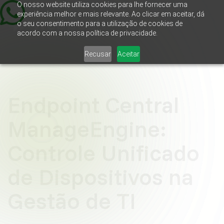
O nosso website utiliza cookies para lhe fornecer uma
experiência melhor e mais relevante. Ao clicar em aceitar, dá
o seu consentimento para a utilização de cookies de
acordo com a nossa política de privacidade.
Recusar
Aceitar
Endpoint Central
ManageEngine:
Controle Unificado
de Dispositivos na
Gestão de TI