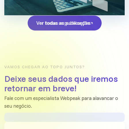
Ver todas as publicações
Ver todas as publicações
VAMOS CHEGAR AO TOPO JUNTOS?
Deixe seus dados que iremos
retornar em breve!
Fale com um especialista Webpeak para alavancar o
seu negócio.