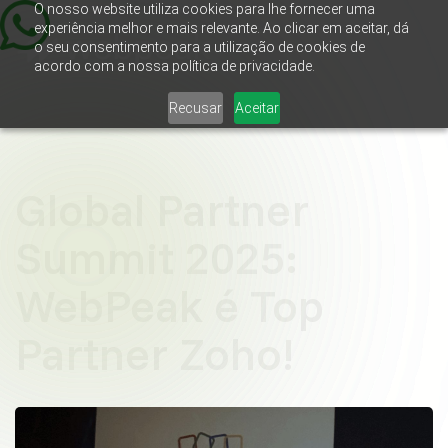
O nosso website utiliza cookies para lhe fornecer uma
experiência melhor e mais relevante. Ao clicar em aceitar, dá
o seu consentimento para a utilização de cookies de
acordo com a nossa política de privacidade.
Recusar
Aceitar
Global Partner
Summit 2025:
WebPeak é Top
Partner Zoho!