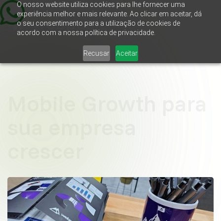
O nosso website utiliza cookies para lhe fornecer uma
experiência melhor e mais relevante. Ao clicar em aceitar, dá
o seu consentimento para a utilização de cookies de
acordo com a nossa política de privacidade.
Recusar
Aceitar
Mobile Growth para
sua empresa
crescer