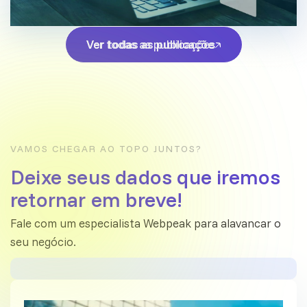
Ver todas as publicações
Ver todas as publicações
VAMOS CHEGAR AO TOPO JUNTOS?
Deixe seus dados que iremos
retornar em breve!
Fale com um especialista Webpeak para alavancar o
seu negócio.