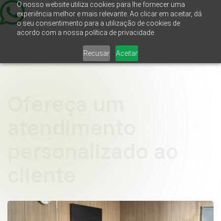
O nosso website utiliza cookies para lhe fornecer uma
experiência melhor e mais relevante. Ao clicar em aceitar, dá
o seu consentimento para a utilização de cookies de
acordo com a nossa política de privacidade.
Recusar
Aceitar
Ofereça um
atendimento
personalizado ao
cliente