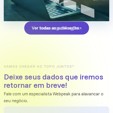
Ver todas as publicações
Ver todas as publicações
VAMOS CHEGAR AO TOPO JUNTOS?
Deixe seus dados que iremos
retornar em breve!
Fale com um especialista Webpeak para alavancar o
seu negócio.