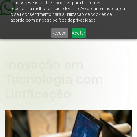
O nosso website utiliza cookies para lhe fornecer uma
experiência melhor e mais relevante. Ao clicar em aceitar, dá
o seu consentimento para a utilização de cookies de
acordo com a nossa política de privacidade.
Recusar
Aceitar
Inovação em
Tecnologia com
Unificação