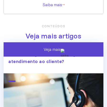
Saiba mais
CONTEÚDOS
Veja mais artigos
Veja mais
A era dos agentes de IA chegou ao
atendimento ao cliente?