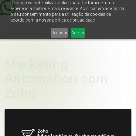
O nosso website utiliza cookies para lhe fornecer uma
experiência melhor e mais relevante. Ao clicar em aceitar, dá
o seu consentimento para a utilização de cookies de
acordo com a nossa política de privacidade.
Recusar
Aceitar
Marketing
Automation com
Zoho