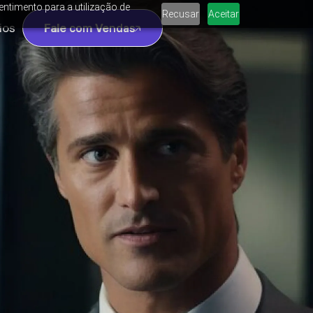
entimento para a utilização de
Recusar
Aceitar
ios
Fale com Vendas
Fale com Vendas