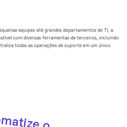
equenas equipes até grandes departamentos de TI, a
ível com diversas ferramentas de terceiros, incluindo
ntraliza todas as operações de suporte em um único
A
u
to
m
a
iz
e
o
o
te
a
m
e
n
to
d
e
o
ic
ta
ç
õ
e
s
d
e
S
u
p
o
r