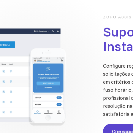
ZOHO ASSIS
Supo
Inst
Configure re
solicitações 
em critérios 
fuso horário
profissional 
resolução na
satisfatória 
Crie sua 
Crie sua 