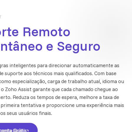
T
rte Remoto
antâneo e Seguro
gras inteligentes para direcionar automaticamente as
de suporte aos técnicos mais qualificados. Com base
como especialização, carga de trabalho atual, idioma ou
, o Zoho Assist garante que cada chamado chegue ao
certo. Reduza os tempos de espera, melhore a taxa de
 primeira tentativa e proporcione uma experiência mais
aos seus usuários finais.
conta Grátis
conta Grátis