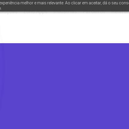
xperiência melhor e mais relevante. Ao clicar em aceitar, dá o seu cons
.
oluções
Zoho Apps
Industrias
Parceiros
Relatór