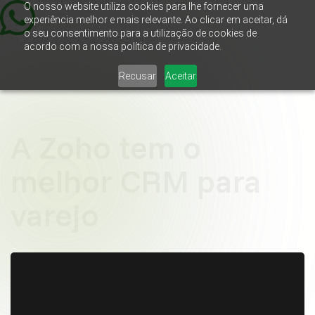
O nosso website utiliza cookies para lhe fornecer uma
experiência melhor e mais relevante. Ao clicar em aceitar, dá
o seu consentimento para a utilização de cookies de
acordo com a nossa política de privacidade.
Recusar
Aceitar
A Zoho tem o
melhor CRM para
varejo