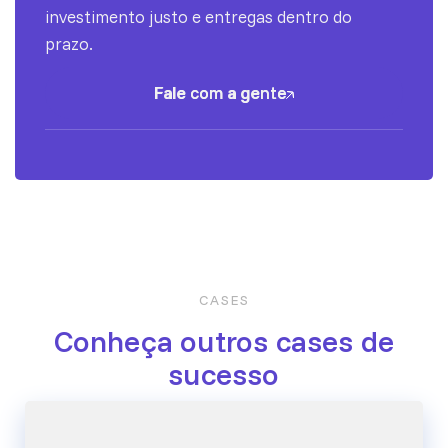
investimento justo e entregas dentro do
prazo.
Fale com a gente
Fale com a gente
CASES
Conheça outros cases de
sucesso