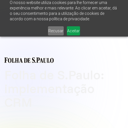
O nosso website utiliza cookies para lhe fornecer uma
experiência melhor e mais relevante. Ao clicar em aceitar, dá
o seu consentimento para a utilização de cookies de
acordo com a nossa política de privacidade.
Recusar
Aceitar
Folha de S.Paulo:
implementação
CRM