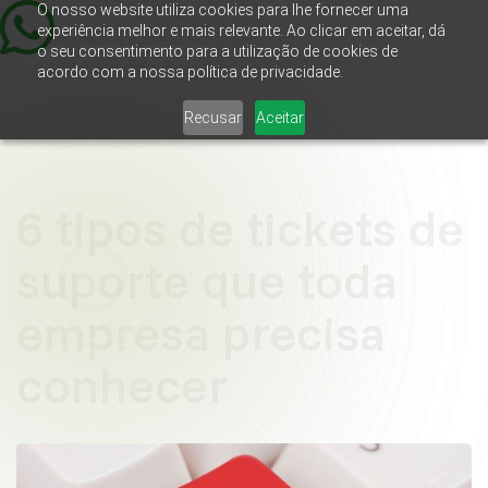
O nosso website utiliza cookies para lhe fornecer uma
experiência melhor e mais relevante. Ao clicar em aceitar, dá
o seu consentimento para a utilização de cookies de
acordo com a nossa política de privacidade.
Recusar
Aceitar
6 tipos de tickets de
suporte que toda
empresa precisa
conhecer