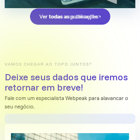
Ver todas as publicações
Ver todas as publicações
VAMOS CHEGAR AO TOPO JUNTOS?
Deixe seus dados que iremos
retornar em breve!
Fale com um especialista Webpeak para alavancar o
seu negócio.