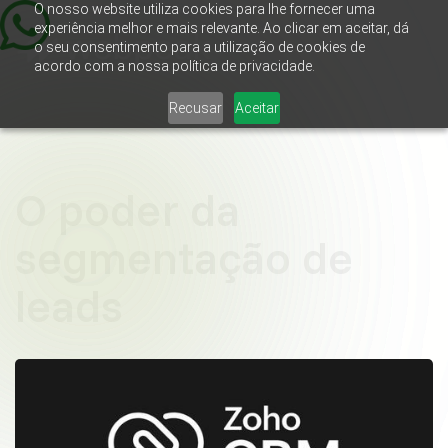
O nosso website utiliza cookies para lhe fornecer uma
experiência melhor e mais relevante. Ao clicar em aceitar, dá
o seu consentimento para a utilização de cookies de
acordo com a nossa política de privacidade.
Recusar
Aceitar
O poder da
segmentação de
leads