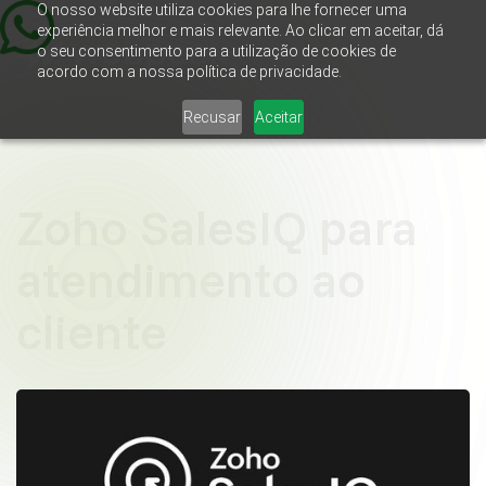
O nosso website utiliza cookies para lhe fornecer uma
experiência melhor e mais relevante. Ao clicar em aceitar, dá
o seu consentimento para a utilização de cookies de
acordo com a nossa política de privacidade.
Recusar
Aceitar
Zoho SalesIQ para
atendimento ao
cliente