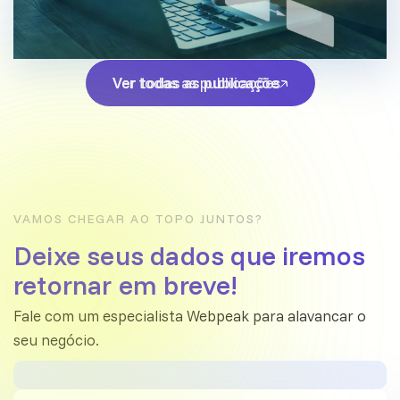
Ver todas as publicações
Ver todas as publicações
VAMOS CHEGAR AO TOPO JUNTOS?
Deixe seus dados que iremos
retornar em breve!
Fale com um especialista Webpeak para alavancar o
seu negócio.